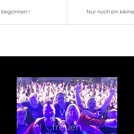
Next
t begonnen !
Nur noch ein klein
post:
Wir
freuen