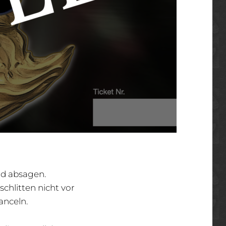
id absagen.
chlitten nicht vor
canceln.