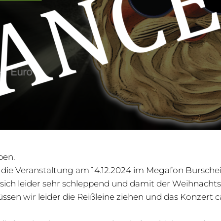
ben.
 die Veranstaltung am 14.12.2024 im Megafon Bursche
sich leider sehr schleppend und damit der Weihnachtss
ssen wir leider die Reißleine ziehen und das Konzert 