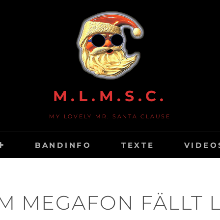
M.L.M.S.C.
MY LOVELY MR. SANTA CLAUSE
BANDINFO
TEXTE
VIDEO
. IM MEGAFON FÄLLT 