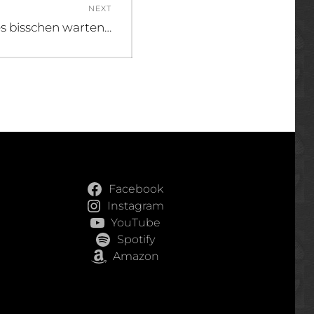
NEXT
es bisschen warten…
Facebook
Instagram
YouTube
Spotify
Amazon